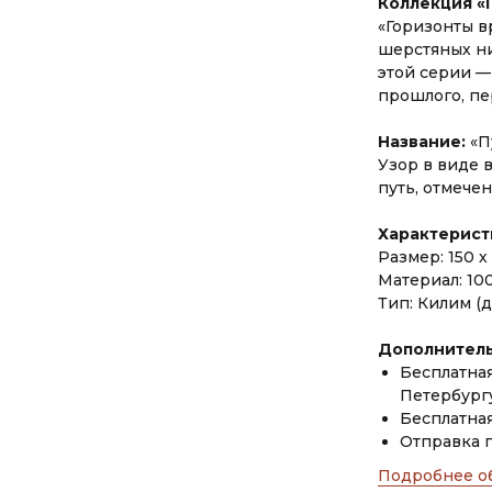
Коллекция «
«Горизонты в
шерстяных ни
этой серии —
прошлого, пе
Название:
«П
Узор в виде 
путь, отмече
Характерист
Размер: 150 х
Материал: 10
Тип: Килим (
Дополнитель
Бесплатная
Петербург
Бесплатная
Отправка 
Подробнее об