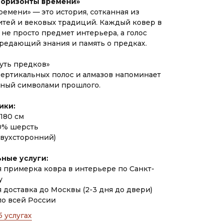
Горизонты времени»
ремени» — это история, сотканная из
тей и вековых традиций. Каждый ковер в
 не просто предмет интерьера, а голос
редающий знания и память о предках.
уть предков»
вертикальных полос и алмазов напоминает
нный символами прошлого.
ики:
 180 см
0% шерсть
двухсторонний)
ные услуги:
 примерка ковра в интерьере по Санкт-
у
 доставка до Москвы (2-3 дня до двери)
по всей России
 услугах